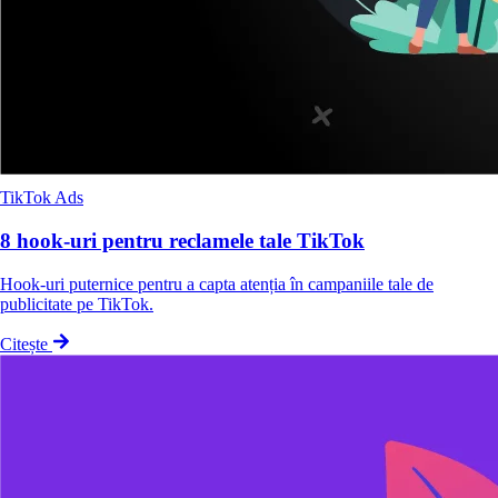
TikTok Ads
8 hook-uri pentru reclamele tale TikTok
Hook-uri puternice pentru a capta atenția în campaniile tale de
publicitate pe TikTok.
Citește