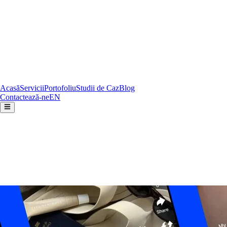
Acasă
Servicii
Portofoliu
Studii de Caz
Blog
Contactează-ne
EN