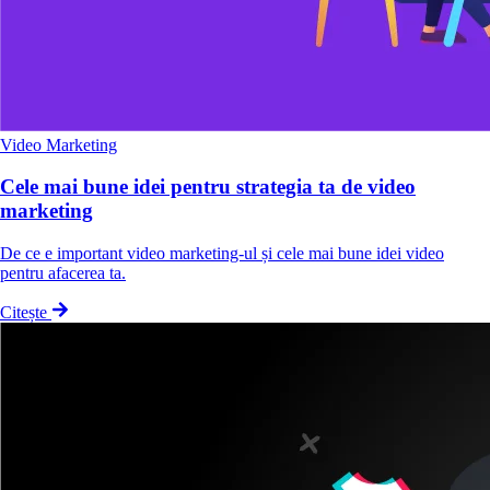
Video Marketing
Cele mai bune idei pentru strategia ta de video
marketing
De ce e important video marketing-ul și cele mai bune idei video
pentru afacerea ta.
Citește