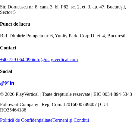
Str. Dorneasca nr. 8, cam. 3, bl. P62, sc. 2, et. 3, ap. 47, București,
Sector 5
Punct de lucru
Bld. Dimitrie Pompeiu nr. 6, Yunity Park, Corp D, et. 4, București
Contact
+40 729 064 096
info@play-vertical.com
Social
©
2026
PlayVertical |
Toate drepturile rezervate
| EIC 0034-894-5343
Followart Company | Reg. Com. J2016000749407 | CUI
RO35464186
Politică de Confidențialitate
Termeni și Condiții