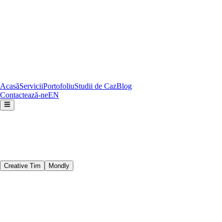
Acasă
Servicii
Portofoliu
Studii de Caz
Blog
Contactează-ne
EN
Creative Tim
Mondly