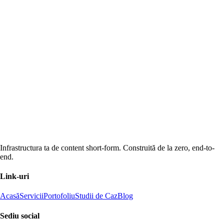
Infrastructura ta de content short-form. Construită de la zero, end-to-
end.
Link-uri
Acasă
Servicii
Portofoliu
Studii de Caz
Blog
Sediu social