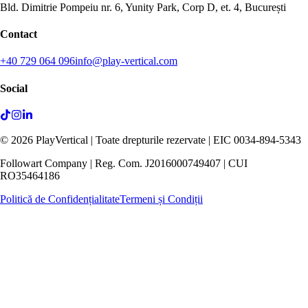
Bld. Dimitrie Pompeiu nr. 6, Yunity Park, Corp D, et. 4, București
Contact
+40 729 064 096
info@play-vertical.com
Social
©
2026
PlayVertical |
Toate drepturile rezervate
| EIC 0034-894-5343
Followart Company | Reg. Com. J2016000749407 | CUI
RO35464186
Politică de Confidențialitate
Termeni și Condiții