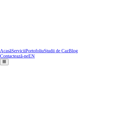
Acasă
Servicii
Portofoliu
Studii de Caz
Blog
Contactează-ne
EN