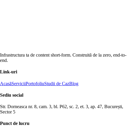
Infrastructura ta de content short-form. Construită de la zero, end-to-
end.
Link-uri
Acasă
Servicii
Portofoliu
Studii de Caz
Blog
Sediu social
Str. Dorneasca nr. 8, cam. 3, bl. P62, sc. 2, et. 3, ap. 47, București,
Sector 5
Punct de lucru