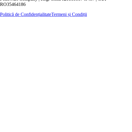
RO35464186
Politică de Confidențialitate
Termeni și Condiții