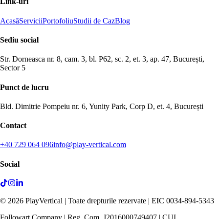
Link-uri
Acasă
Servicii
Portofoliu
Studii de Caz
Blog
Sediu social
Str. Dorneasca nr. 8, cam. 3, bl. P62, sc. 2, et. 3, ap. 47, București,
Sector 5
Punct de lucru
Bld. Dimitrie Pompeiu nr. 6, Yunity Park, Corp D, et. 4, București
Contact
+40 729 064 096
info@play-vertical.com
Social
©
2026
PlayVertical |
Toate drepturile rezervate
| EIC 0034-894-5343
Followart Company | Reg. Com. J2016000749407 | CUI