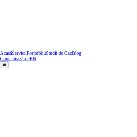
Acasă
Servicii
Portofoliu
Studii de Caz
Blog
Contactează-ne
EN
FOLLOWART COMPANY S.R.L.