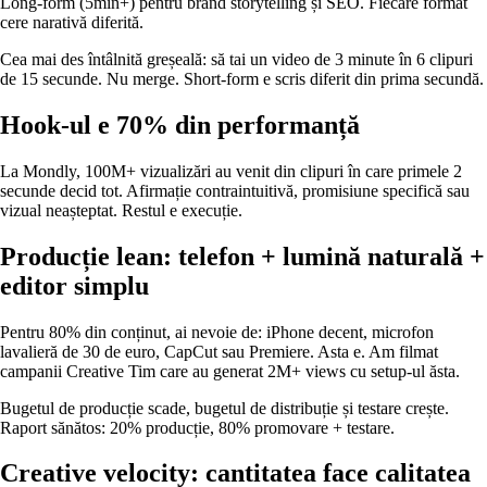
Long-form (5min+) pentru brand storytelling și SEO. Fiecare format
cere narativă diferită.
Cea mai des întâlnită greșeală: să tai un video de 3 minute în 6 clipuri
de 15 secunde. Nu merge. Short-form e scris diferit din prima secundă.
Hook-ul e 70% din performanță
La Mondly, 100M+ vizualizări au venit din clipuri în care primele 2
secunde decid tot. Afirmație contraintuitivă, promisiune specifică sau
vizual neașteptat. Restul e execuție.
Producție lean: telefon + lumină naturală +
editor simplu
Pentru 80% din conținut, ai nevoie de: iPhone decent, microfon
lavalieră de 30 de euro, CapCut sau Premiere. Asta e. Am filmat
campanii Creative Tim care au generat 2M+ views cu setup-ul ăsta.
Bugetul de producție scade, bugetul de distribuție și testare crește.
Raport sănătos: 20% producție, 80% promovare + testare.
Creative velocity: cantitatea face calitatea