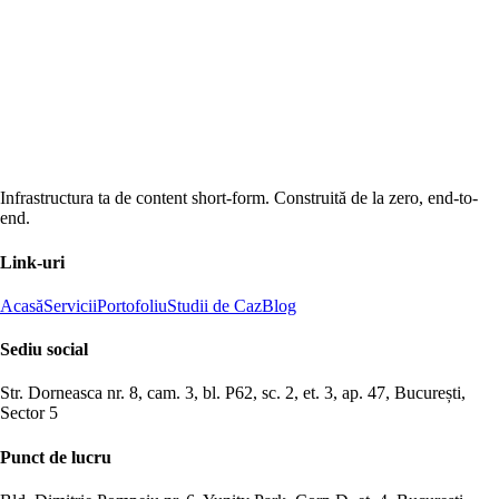
Infrastructura ta de content short-form. Construită de la zero, end-to-
end.
Link-uri
Acasă
Servicii
Portofoliu
Studii de Caz
Blog
Sediu social
Str. Dorneasca nr. 8, cam. 3, bl. P62, sc. 2, et. 3, ap. 47, București,
Sector 5
Punct de lucru