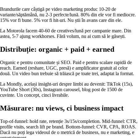
Brandurile care câștigă pe video marketing produc 10-20 de
variante/săptămână, nu 2-3 perfecte/lună. 80% din ele vor fi mediocre.
15% vor fi bune. 5% vor fi hit-uri. Nu știi în avans care din ele.
La Motorola facem 40-60 de creatives/lună per campanie mare. Din
astea, 5-7 ajung workhorses. Fără volum, nu ai cum să le găsești.
Distribuție: organic + paid + earned
Organic e pentru comunitate și SEO. Paid e pentru scalare rapidă de
reach. Earned (reshare, UGC, presă) e amplificator gratuit al celor
două. Un video bun trebuie să trăiască pe toate trei, adaptat la format.
La Mondly, același insight-uri despre limbi au devenit: TikTok (15s),
YouTube Short (30s), Instagram carousel, blog post de 1500 de
cuvinte. Un concept, cinci livrabile.
Măsurare: nu views, ci business impact
Top-of-funnel: hold rate, retenție 3s/15s/completion. Mid-funnel: CTR,
profile visits, search lift pe brand. Bottom-funnel: CVR, CPA, ROAS.
Dacă nu poți lega videoul de o metrică de business, nu e marketing, e
entertainment.