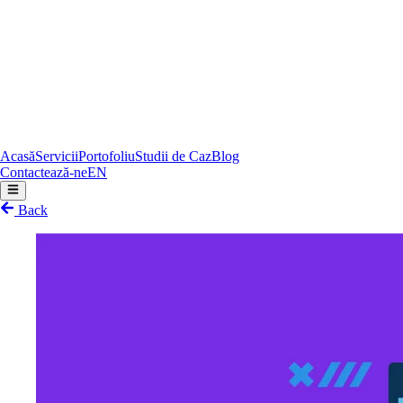
Acasă
Servicii
Portofoliu
Studii de Caz
Blog
Contactează-ne
EN
Back