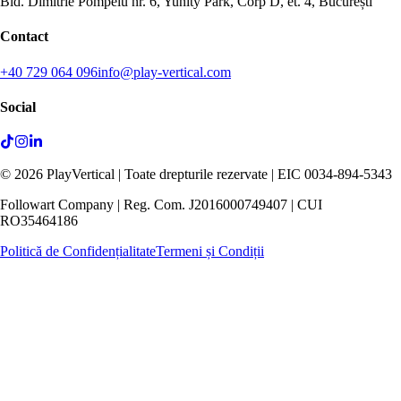
Bld. Dimitrie Pompeiu nr. 6, Yunity Park, Corp D, et. 4, București
Contact
+40 729 064 096
info@play-vertical.com
Social
©
2026
PlayVertical |
Toate drepturile rezervate
| EIC 0034-894-5343
Followart Company | Reg. Com. J2016000749407 | CUI
RO35464186
Politică de Confidențialitate
Termeni și Condiții