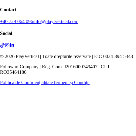
Contact
+40 729 064 096
info@play-vertical.com
Social
©
2026
PlayVertical |
Toate drepturile rezervate
| EIC 0034-894-5343
Followart Company | Reg. Com. J2016000749407 | CUI
RO35464186
Politică de Confidențialitate
Termeni și Condiții