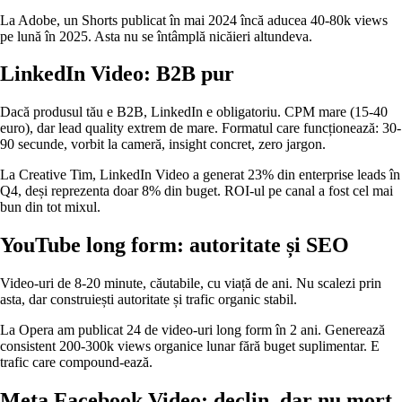
La Adobe, un Shorts publicat în mai 2024 încă aducea 40-80k views
pe lună în 2025. Asta nu se întâmplă nicăieri altundeva.
LinkedIn Video: B2B pur
Dacă produsul tău e B2B, LinkedIn e obligatoriu. CPM mare (15-40
euro), dar lead quality extrem de mare. Formatul care funcționează: 30-
90 secunde, vorbit la cameră, insight concret, zero jargon.
La Creative Tim, LinkedIn Video a generat 23% din enterprise leads în
Q4, deși reprezenta doar 8% din buget. ROI-ul pe canal a fost cel mai
bun din tot mixul.
YouTube long form: autoritate și SEO
Video-uri de 8-20 minute, căutabile, cu viață de ani. Nu scalezi prin
asta, dar construiești autoritate și trafic organic stabil.
La Opera am publicat 24 de video-uri long form în 2 ani. Generează
consistent 200-300k views organice lunar fără buget suplimentar. E
trafic care compound-ează.
Meta Facebook Video: declin, dar nu mort