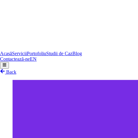
Acasă
Servicii
Portofoliu
Studii de Caz
Blog
Contactează-ne
EN
Back