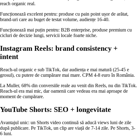
reach organic real.
Funcționează excelent pentru: produse cu pain point ușor de arătat,
brand-uri care au buget de testat volume, audiențe 16-40.
Funcționează mai puțin pentru: B2B enterprise, produse premium cu
cicluri de decizie lungi, servicii locale foarte niche.
Instagram Reels: brand consistency +
intent
Reach-ul organic e sub TikTok, dar audiența e mai matură (25-45 e
grosul), cu putere de cumpărare mai mare. CPM 4-8 euro în România.
La Muller, 68% din conversiile reale au venit din Reels, nu din TikTok.
Reach-ul era mai mic, dar oamenii care vedeau era mai aproape de
moment de cumpărare.
YouTube Shorts: SEO + longevitate
Avantajul unic: un Shorts video continuă să aducă views luni de zile
după publicare. Pe TikTok, un clip are viață de 7-14 zile. Pe Shorts, 3-
6 luni.