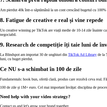
Am pierdut 40k într-o săptămână la un cont crescând bugetul cu 100% 
8. Fatigue de creative e real și vine repede
Un creative winning pe TikTok are viață medie de 10-14 zile înainte ca
negociabil.
9. Research de competiție îți taie luni de în
La Blindspot am importat 30 de unghiuri din
TikTok Ad Library
de la 5
luni, cu buget pierdut.
Ce NU s-a schimbat în 100 de zile
Fundamentals: hook bun, ofertă clară, produs care rezolvă ceva real. 
100 de zile și 1M+ euro. Cel mai important învățat: disciplina de proces 
Need help with your video strategy?
Contact us and let's grow your brand together.