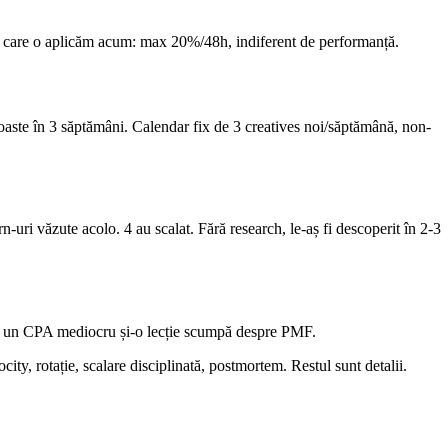
e care o aplicăm acum: max 20%/48h, indiferent de performanță.
aste în 3 săptămâni. Calendar fix de 3 creatives noi/săptămână, non-
n-uri văzute acolo. 4 au scalat. Fără research, le-aș fi descoperit în 2-3
 ai un CPA mediocru și-o lecție scumpă despre PMF.
ty, rotație, scalare disciplinată, postmortem. Restul sunt detalii.