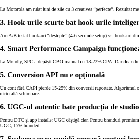
La Motorola am rulat luni de zile cu 3 creatives “perfecte”. Rezultat m
3. Hook-urile scurte bat hook-urile intelige
Am A/B testat hook-uri “deștepte” (4-6 secunde setup) vs. hook-uri direct
4. Smart Performance Campaign funcționeaz
La Mondly, SPC a depășit CBO manual cu 18-22% CPA. Dar doar după ce c
5. Conversion API nu e opțională
Un cont fără CAPI pierde 15-25% din conversii raportate. Algoritmul o
nicio altă schimbare.
6. UGC-ul autentic bate producția de studio
Pentru DTC și app installs: UGC câștigă clar. Pentru branduri premi
UGC, 15% branded.
7. Scalarea prea rapidă omoară conturi bu