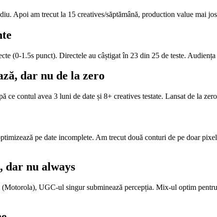
ediu. Apoi am trecut la 15 creatives/săptămână, production value mai jos
nte
e (0-1.5s punct). Directele au câștigat în 23 din 25 de teste. Audiența n
ă, dar nu de la zero
ontul avea 3 luni de date și 8+ creatives testate. Lansat de la zero 
ptimizează pe date incomplete. Am trecut două conturi de pe doar pixe
, dar nu always
um (Motorola), UGC-ul singur subminează percepția. Mix-ul optim pen
ne