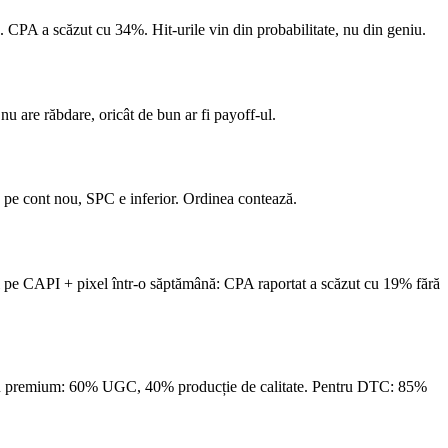
. CPA a scăzut cu 34%. Hit-urile vin din probabilitate, nu din geniu.
u are răbdare, oricât de bun ar fi payoff-ul.
pe cont nou, SPC e inferior. Ordinea contează.
l pe CAPI + pixel într-o săptămână: CPA raportat a scăzut cu 19% fără
tru premium: 60% UGC, 40% producție de calitate. Pentru DTC: 85%