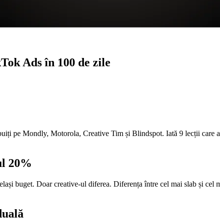
Tok Ads în 100 de zile
iți pe Mondly, Motorola, Creative Tim și Blindspot. Iată 9 lecții care au 
tul 20%
celași buget. Doar creative-ul diferea. Diferența între cel mai slab și c
duală