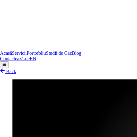
Acasă
Servicii
Portofoliu
Studii de Caz
Blog
Contactează-ne
EN
Back