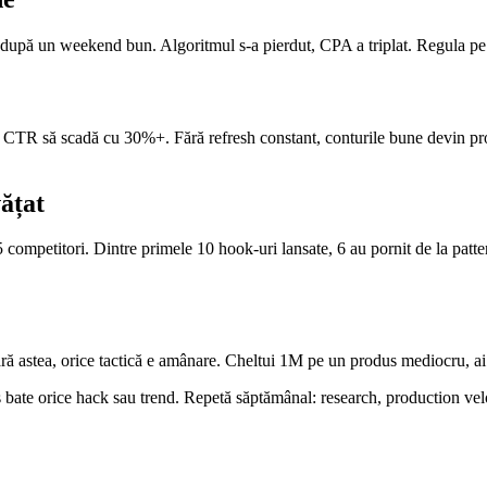
după un weekend bun. Algoritmul s-a pierdut, CPA a triplat. Regula p
 CTR să scadă cu 30%+. Fără refresh constant, conturile bune devin pro
vățat
 competitori. Dintre primele 10 hook-uri lansate, 6 au pornit de la patter
Fără astea, orice tactică e amânare. Cheltui 1M pe un produs mediocru,
bate orice hack sau trend. Repetă săptămânal: research, production veloci