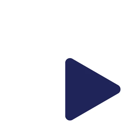
*
*
politica GDPR