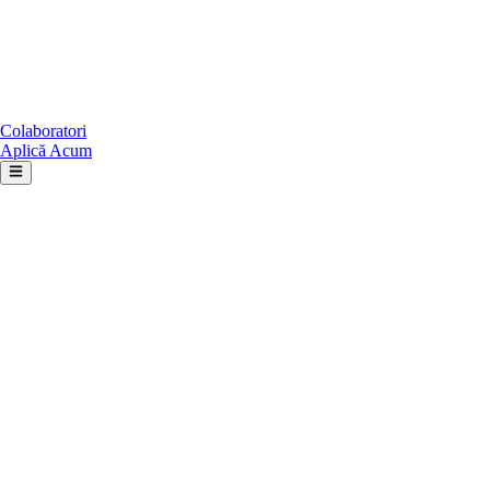
Colaboratori
Aplică Acum
*
Selectează experiența
*
*
*
*